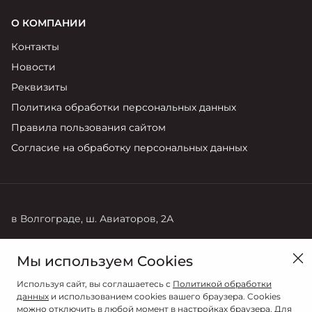
О КОМПАНИИ
Контакты
Новости
Реквизиты
Политика обработки персональных данных
Правила пользования сайтом
Согласие на обработку персональных данных
в Волгограде, ш. Авиаторов, 2А
Продажи
Мы используем Cookies
8 (8442) 72-27-22
Используя сайт, вы соглашаетесь с
Политикой обработки
данных
и использованием cookies вашего браузера. Cookies
можно отключить в любой момент в настройках браузера. Для