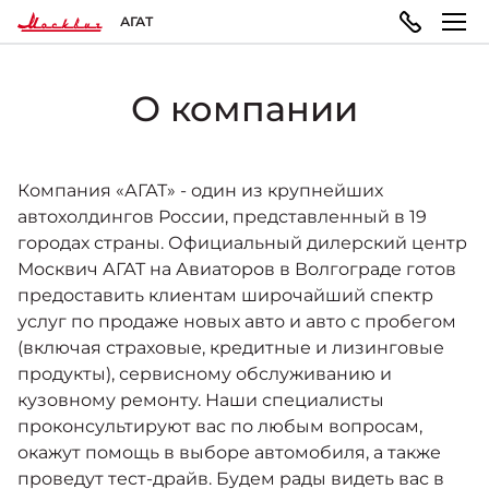
АГАТ
О компании
МОДЕЛЬНЫЙ РЯД
ПОКУПАТЕЛЯМ
ВЛАДЕЛЬЦАМ
О КОМПАНИИ
Москвич 3
ВЫБОР АВТОМОБИЛЯ
ТЕХОБСЛУЖИВАНИЕ И РЕМОНТ
ПРАВОВАЯ ИНФОРМАЦИЯ
Компания «АГАТ» - один из крупнейших
Городской кроссовер
автохолдингов России, представленный в 19
от 1 344 000 ₽*
городах страны. Официальный дилерский центр
Конфигуратор
Запись на сервис
Реквизиты
Москвич АГАТ на Авиаторов в Волгограде готов
предоставить клиентам широчайший спектр
услуг по продаже новых авто и авто с пробегом
ГАРАНТИЯ И ПОДДЕРЖКА
Москвич 3e
Автомобили в наличии
Политика обработки персональных данных
(включая страховые, кредитные и лизинговые
Современный электромобиль
продукты), сервисному обслуживанию и
от 3 500 000 ₽*
кузовному ремонту. Наши специалисты
Гарантия
Записаться на тест-драйв
Правила пользования сайтом
проконсультируют вас по любым вопросам,
окажут помощь в выборе автомобиля, а также
проведут тест-драйв. Будем рады видеть вас в
ПОКУПКА АВТОМОБИЛЯ
НОВОСТИ
Помощь на дорогах