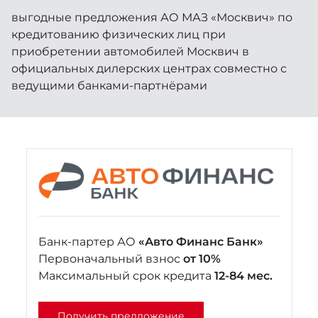
Москвич 6
выгодные предложения АО МАЗ «Москвич» по
Яркий динамичный седан
кредитованию физических лиц при
от 2 237 000 ₽*
КОНТАКТЫ
Кредитные программы
Моторное масло
приобретении автомобилей Москвич в
официальных дилерских центрах совместно с
ведущими банками-партнёрами
СЕРВИСНЫЕ АКЦИИ
Спецпредложения
Москвич 3 с ручным
управлением (РУ)
Кроссовер, создающий равные
АКСЕССУАРЫ
возможности
Калькулятор трейд-ин
от 2 069 000 ₽*
Страховые программы
Москвич 8
Практичный семиместный
кроссовер
Банк-партер АО
«Авто Финанс Банк»
от 3 125 000 ₽*
Первоначальный взнос
от 10%
Максимальный срок кредита
12-84 мес.
Получить предложение