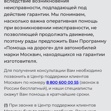
вследствие возникновения
Москвич 6
Яркий динамичный седан
неисправности, подпадающей под
от 2 237 000 ₽*
КОНТАКТЫ
действие гарантии. Мы понимаем,
Кредитные программы
Моторное масло
насколько важна оперативная помощь
при возникновении неисправности, не
СЕРВИСНЫЕ АКЦИИ
позволяющей продолжать движение,
Спецпредложения
Москвич 3 с ручным
поэтому рады предложить Вам Программу
управлением (РУ)
Кроссовер, создающий равные
АКСЕССУАРЫ
«Помощь на дороге» для автомобилей
возможности
Калькулятор трейд-ин
марки Москвич, находящихся на гарантии
от 2 069 000 ₽*
изготовителя.
Страховые программы
Для получения консультации Вам необходимо
Москвич 8
позвонить в Центр поддержки клиентов
Практичный семиместный
Москвич по номеру
8 800 600 00 55
(звонок в
кроссовер
России бесплатный), и наши специалисты
от 3 125 000 ₽*
окажут Вам помощь в кратчайшие сроки.
(!)
При звонке в Центр поддержки клиентов