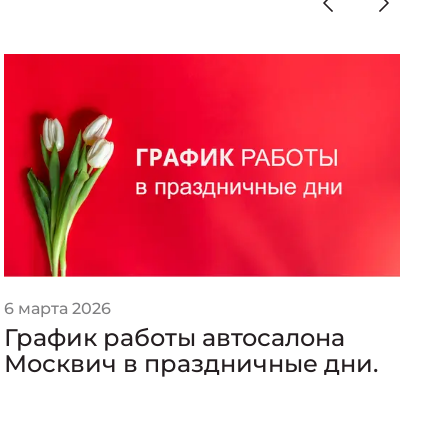
6 марта 2026
1
График работы автосалона
«
Москвич в праздничные дни.
а
к
Р
п
с