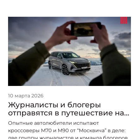
10 марта 2026
Журналисты и блогеры
отправятся в путешествие на
новых "Москвичах"
Опытные автолюбители испытают
кроссоверы М70 и М90 от “Москвича” в деле:
две группы журналистов и команда блогеров