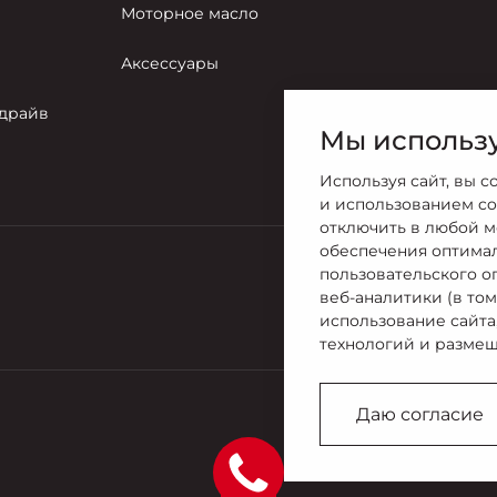
Моторное масло
Аксессуары
-драйв
Мы использу
Используя сайт, вы с
и использованием co
отключить в любой м
обеспечения оптима
пользовательского о
Продажи
веб-аналитики (в то
8 (8442) 72
использование сайта
технологий и размещ
Даю согласие