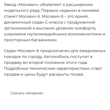
Москвич 6
Завод «Москвич» объявляет о расширении
Яркий динамичный седан
модельного ряда. Первым седаном в линейке
от 2 237 000 ₽*
КОНТАКТЫ
станет Москвич 6. Москвич 6 – это яркий,
Кредитные программы
Моторное масло
динамичный седан С-класса с продуманной
эргономикой и высоким уровнем комфорта,
СЕРВИСНЫЕ АКЦИИ
широкими мультимедийными возможностями и
Спецпредложения
Москвич 3 с ручным
просторным багажником.
управлением (РУ)
Кроссовер, создающий равные
АКСЕССУАРЫ
возможности
Седан Москвич 6 предназначен для ежедневных
Калькулятор трейд-ин
поездок по городу. Автомобиль поступит в
от 2 069 000 ₽*
продажу во второй половине этого года.
Подробные технические характеристики, старт
Страховые программы
Москвич 8
продаж и цены будут раскрыты позже.
Практичный семиместный
кроссовер
от 3 125 000 ₽*
Скачать материал