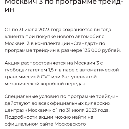
Москвич 3 по программе трейд-
Москвич 6
Яркий динамичный седан
ин
от 2 237 000 ₽*
КОНТАКТЫ
Кредитные программы
Моторное масло
С 1 по 31 июля 2023 года сохраняется выгода
клиента при покупке нового автомобиля
СЕРВИСНЫЕ АКЦИИ
Спецпредложения
Москвич 3 в комплектации «Стандарт» по
Москвич 3 с ручным
управлением (РУ)
программе трейд-ин в размере 135 000 рублей.
Кроссовер, создающий равные
АКСЕССУАРЫ
возможности
Калькулятор трейд-ин
Акция распространяется на Москвич 3 с
от 2 069 000 ₽*
турбодвигателем 1,5 л в паре с автоматической
трансмиссией CVT или 6-ступенчатой
Страховые программы
механической коробкой передач.
Москвич 8
Практичный семиместный
кроссовер
Специальные условия по программе трейд-ин
действуют во всех официальных дилерских
от 3 125 000 ₽*
центрах «Москвич» с 1 по 31 июля 2023 года.
Подробности акции можно найти на
официальном сайте Московского