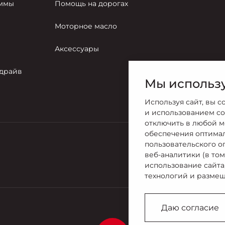
аммы
Помощь на дорогах
Моторное масло
Аксессуары
-драйв
Мы использу
Используя сайт, вы с
и использованием co
отключить в любой м
обеспечения оптима
пользовательского о
Продажи
веб-аналитики (в то
8 (8442) 72
использование сайта
технологий и размещ
Даю согласие