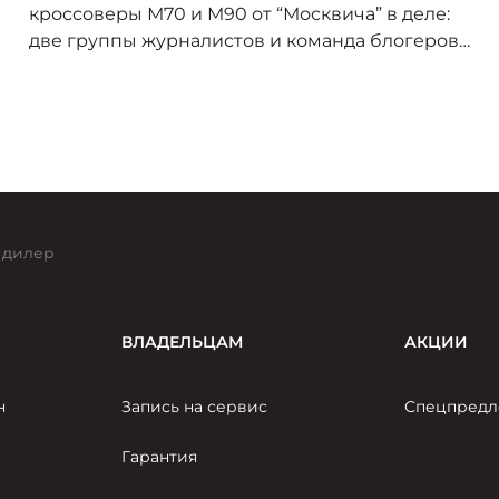
кроссоверы М70 и М90 от “Москвича” в деле:
две группы журналистов и команда блогеров
отправятся покорять Северный Кавказ.
 дилер
ВЛАДЕЛЬЦАМ
АКЦИИ
н
Запись на сервис
Спецпредл
Гарантия