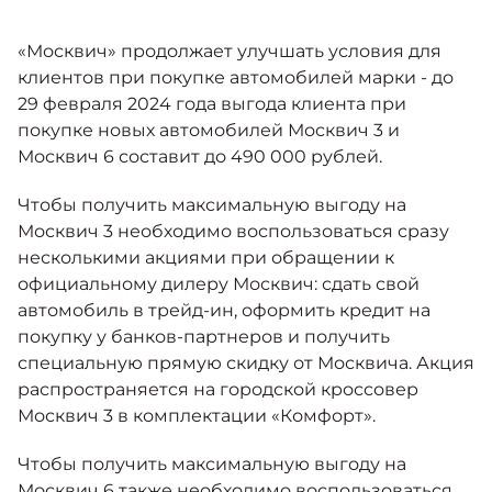
Москвич 6
Яркий динамичный седан
«Москвич» продолжает улучшать условия для
от 2 237 000 ₽*
КОНТАКТЫ
Кредитные программы
Моторное масло
клиентов при покупке автомобилей марки - до
29 февраля 2024 года выгода клиента при
покупке новых автомобилей Москвич 3 и
СЕРВИСНЫЕ АКЦИИ
Спецпредложения
Москвич 6 составит до 490 000 рублей.
Москвич 3 с ручным
управлением (РУ)
Кроссовер, создающий равные
Чтобы получить максимальную выгоду на
АКСЕССУАРЫ
возможности
Калькулятор трейд-ин
Москвич 3 необходимо воспользоваться сразу
от 2 069 000 ₽*
несколькими акциями при обращении к
официальному дилеру Москвич: сдать свой
Страховые программы
автомобиль в трейд-ин, оформить кредит на
Москвич 8
покупку у банков-партнеров и получить
Практичный семиместный
специальную прямую скидку от Москвича. Акция
кроссовер
распространяется на городской кроссовер
от 3 125 000 ₽*
Москвич 3 в комплектации «Комфорт».
Чтобы получить максимальную выгоду на
Москвич 6 также необходимо воспользоваться