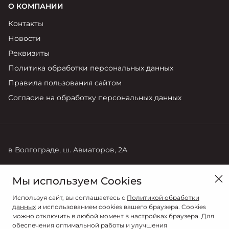
О КОМПАНИИ
Контакты
Новости
Реквизиты
Политика обработки персональных данных
Правила пользования сайтом
Согласие на обработку персональных данных
в Волгограде, ш. Авиаторов, 2А
Продажи
Мы используем Cookies
8 (8442) 72-27-22
Используя сайт, вы соглашаетесь с
Политикой обработки
данных
и использованием cookies вашего браузера. Cookies
можно отключить в любой момент в настройках браузера. Для
обеспечения оптимальной работы и улучшения